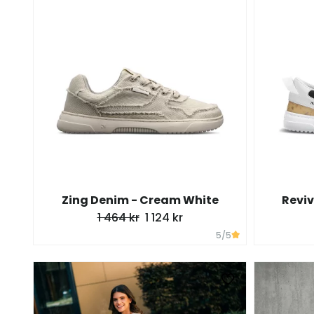
Zing Denim - Cream White
Reviv
1 464 kr
1 124 kr
5
/5