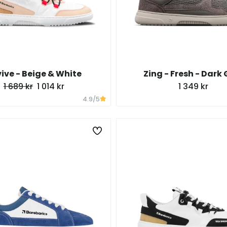
ive - Beige & White
Zing - Fresh - Dark 
1 689 kr
1 014 kr
1 349 kr
4.9
/5