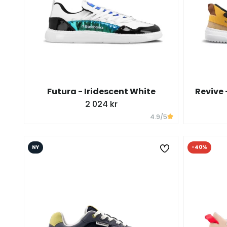
Futura - Iridescent White
Revive 
2 024 kr
4.9
/5
NY
-40%