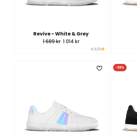
Revive - White & Grey
1 689 kr
1 014 kr
4.9
/5
-33%