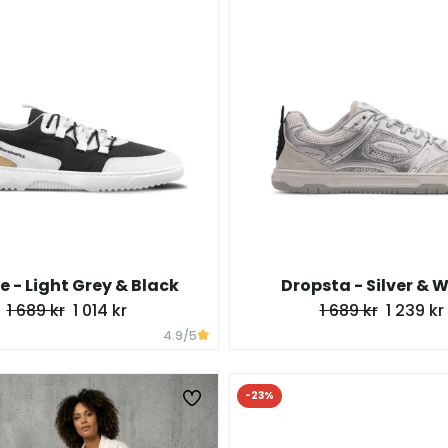
e - Light Grey & Black
Dropsta - Silver & 
1 689 kr
1 014 kr
1 689 kr
1 239 kr
4.9
/5
-23%