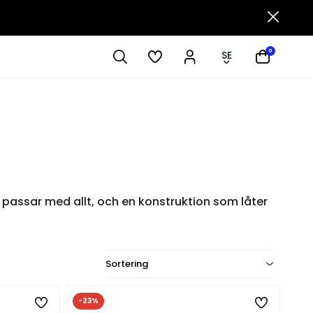
0
SE
om passar med allt, och en konstruktion som låter
Sortering
-23%