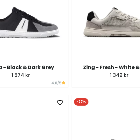
a - Black & Dark Grey
Zing - Fresh - White &
1 574 kr
1 349 kr
4.8
/5
-27%