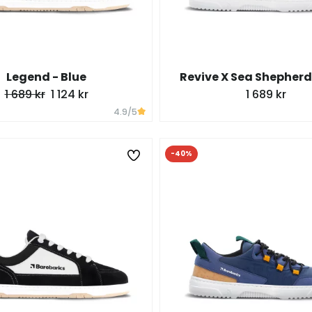
Legend - Blue
Revive X Sea Shepherd
1 689 kr
1 124 kr
1 689 kr
4.9
/5
-40%