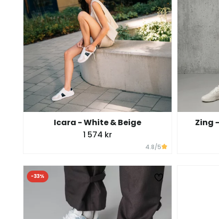
Icara - White & Beige
Zing -
1 574 kr
4.8
/5
-33%