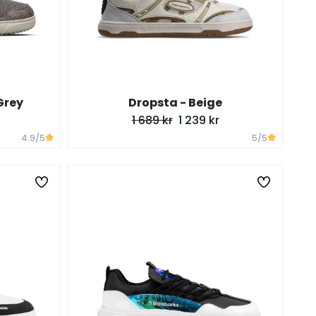
Grey
Dropsta - Beige
1 689 kr
1 239 kr
4.9
/5
5
/5