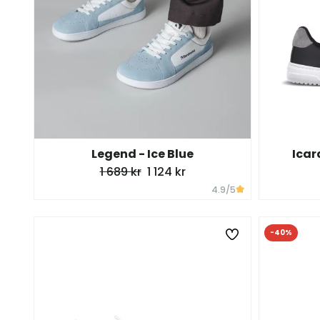
Legend - Ice Blue
Icar
1 689 kr
1 124 kr
4.9
/5
-40%