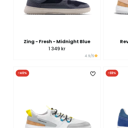
Zing - Fresh - Midnight Blue
Rev
1 349 kr
4.9
/5
-40%
-33%