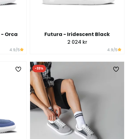
 - Orca
Futura - Iridescent Black
2 024 kr
4.9
/5
4.9
/5
-33%