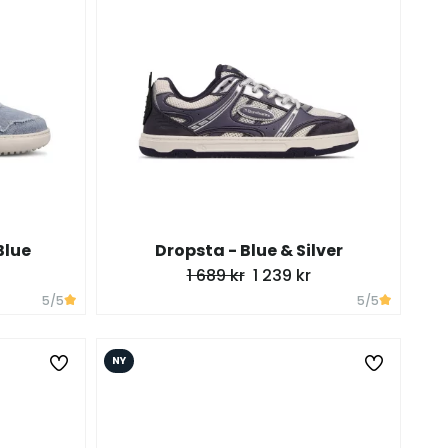
Blue
Dropsta - Blue & Silver
1 689 kr
1 239 kr
5
/5
5
/5
NY