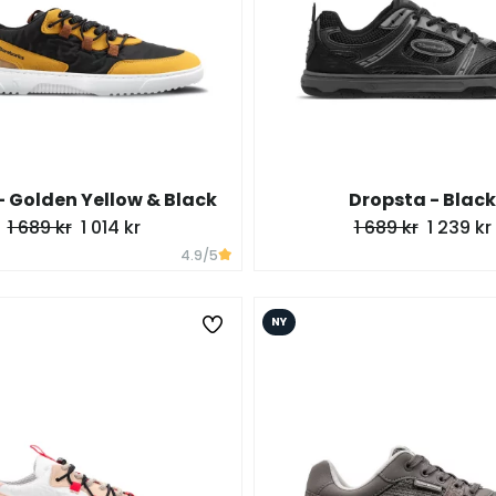
- Golden Yellow & Black
Dropsta - Black
1 689 kr
1 014 kr
1 689 kr
1 239 kr
4.9
/5
NY