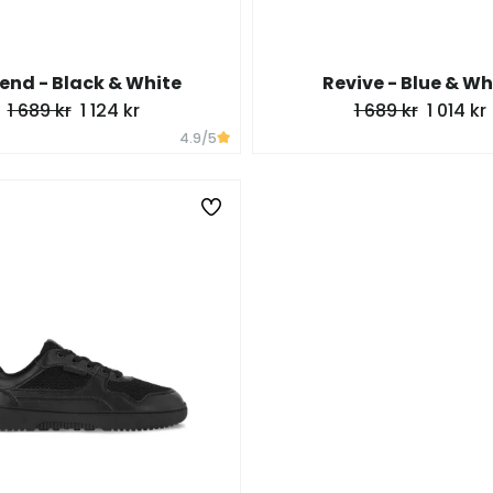
end - Black & White
Revive - Blue & Wh
1 689 kr
1 124 kr
1 689 kr
1 014 kr
4.9
/5