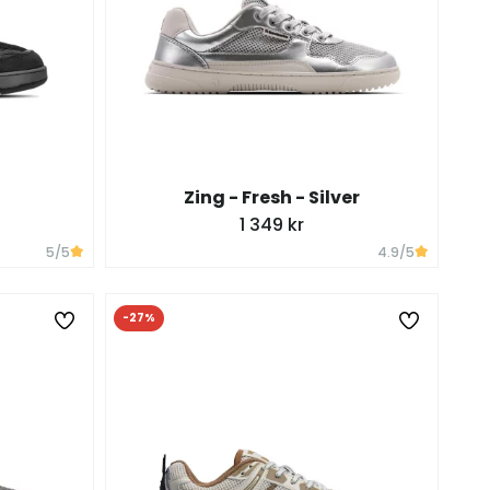
Zing - Fresh - Silver
1 349 kr
5
/5
4.9
/5
-27%