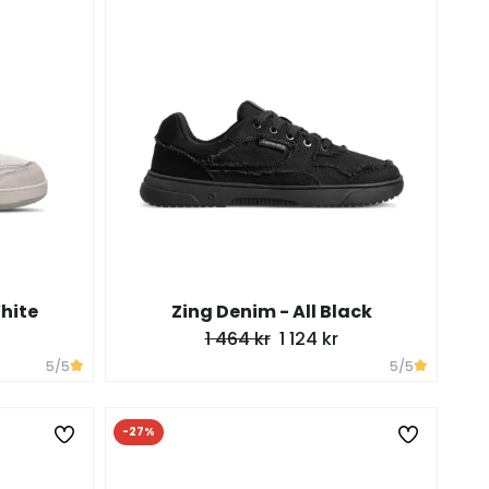
White
Zing Denim - All Black
1 464 kr
1 124 kr
5
/5
5
/5
-27%