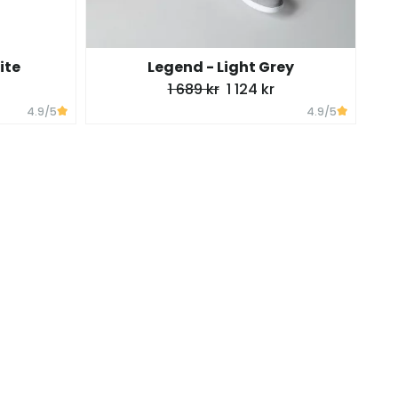
ite
Legend - Light Grey
1 689 kr
1 124 kr
4.9
/5
4.9
/5