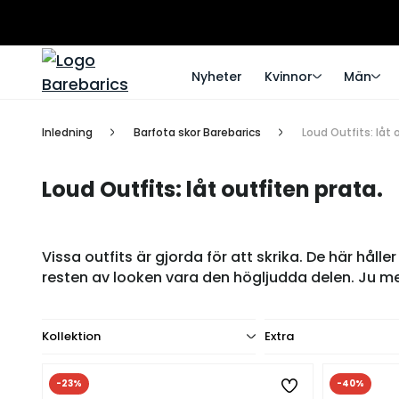
Nyheter
Kvinnor
Män
Inledning
Barfota skor Barebarics
Loud Outfits: låt 
Loud Outfits: låt outfiten prata.
Vissa outfits är gjorda för att skrika. De här hål
resten av looken vara den högljudda delen. Ju mer
Kollektion
Extra
-23%
-40%