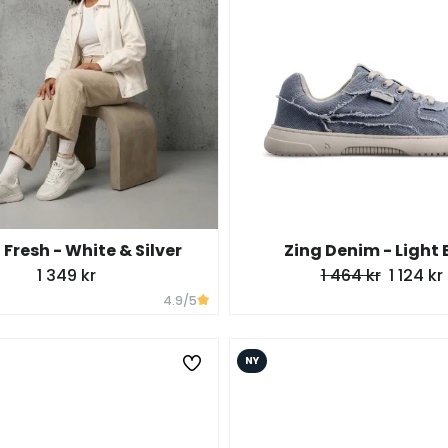
 Fresh - White & Silver
Zing Denim - Light 
1 349 kr
1 464 kr
1 124 kr
4.9
/5
NY