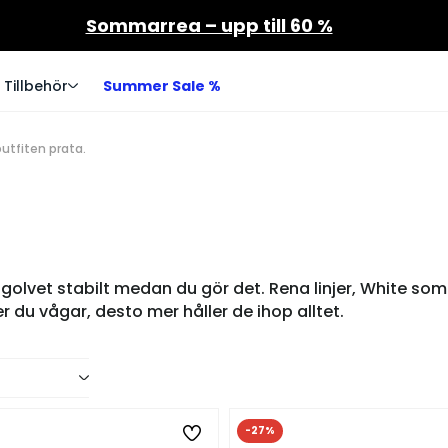
Sommarrea – upp till 60 %
Tillbehör
Summer Sale %
outfiten prata.
ler golvet stabilt medan du gör det. Rena linjer, White s
 du vågar, desto mer håller de ihop alltet.
-27%