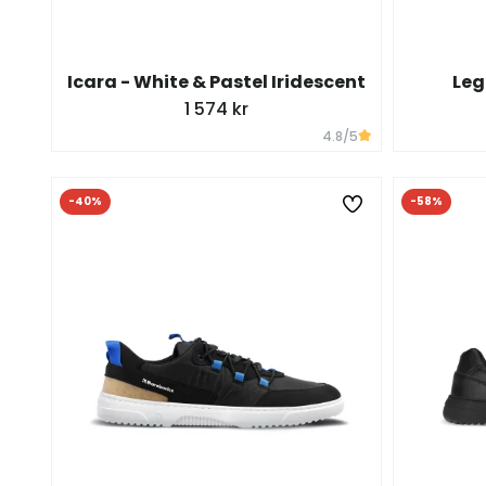
Icara - White & Pastel Iridescent
Leg
1 574 kr
4.8
/5
-40%
-58%