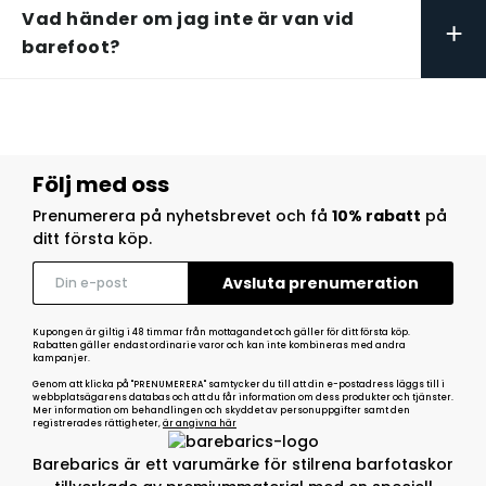
Vad händer om jag inte är van vid
+
barefoot?
Följ med oss
Prenumerera på nyhetsbrevet och få
10% rabatt
på
ditt första köp.
Kupongen är giltig i 48 timmar från mottagandet och gäller för ditt första köp.
Rabatten gäller endast ordinarie varor och kan inte kombineras med andra
kampanjer.
Genom att klicka på "PRENUMERERA" samtycker du till att din e-postadress läggs till i
webbplatsägarens databas och att du får information om dess produkter och tjänster.
Mer information om behandlingen och skyddet av personuppgifter samt den
registrerades rättigheter,
är angivna här
Barebarics är ett varumärke för stilrena barfotaskor