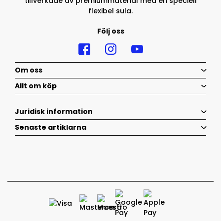
tillverkade av premiummaterial med en speciell
flexibel sula.
Följ oss
Om oss
Allt om köp
Juridisk information
Senaste artiklarna