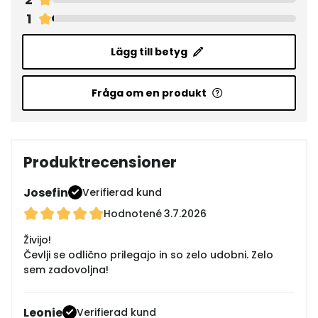
1
Lägg till betyg
Fråga om en produkt
Produktrecensioner
Josefin
Verifierad kund
Hodnotené
3.7.2026
Živijo!
Čevlji se odlično prilegajo in so zelo udobni. Zelo
sem zadovoljna!
Leonie
Verifierad kund