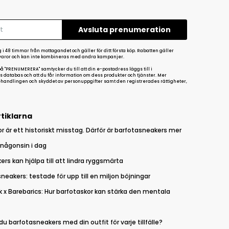
 i 48 timmar från mottagandet och gäller för ditt första köp. Rabatten gäller
varor och kan inte kombineras med andra kampanjer.
å "PRENUMERERA" samtycker du till att din e-postadress läggs till i
databas och att du får information om dess produkter och tjänster. Mer
handlingen och skyddet av personuppgifter samt den registrerades rättigheter,
tiklarna
r är ett historiskt misstag. Därför är barfotasneakers mer
 någonsin i dag
rs kan hjälpa till att lindra ryggsmärta
neakers: testade för upp till en miljon böjningar
 x Barebarics: Hur barfotaskor kan stärka den mentala
u barfotasneakers med din outfit för varje tillfälle?