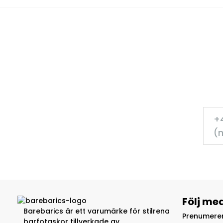
+4
(m
Följ me
Barebarics är ett varumärke för stilrena
Prenumerer
barfotaskor tillverkade av