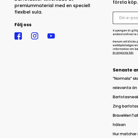
första köp.
premiummaterial med en speciell
flexibel sula.
Följ oss
Kupongen är giltig
endast ordinarie 
Genom att klicka p
webbplatsägarens 
information om be
är angivna här
Senaste ar
”Normala” sko
relevanta än
Barfotasneake
Zing barfotas
BraveMenTalk
hälsan
Hur matchar d