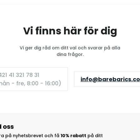
Vi finns här för dig
Vi ger dig råd om ditt val och svarar på alla
dina frågor.
21 41 321 78 31
info@barebarics.c
ån - fre, 8:00 - 16:00)
d oss
a på nyhetsbrevet och få
10% rabatt
på ditt