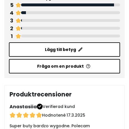
5
4
3
2
1
Lägg till betyg
Fråga om en produkt
Produktrecensioner
Anastasiia
Verifierad kund
Hodnotené
17.3.2025
Super buty bardzo wygodne. Polecam