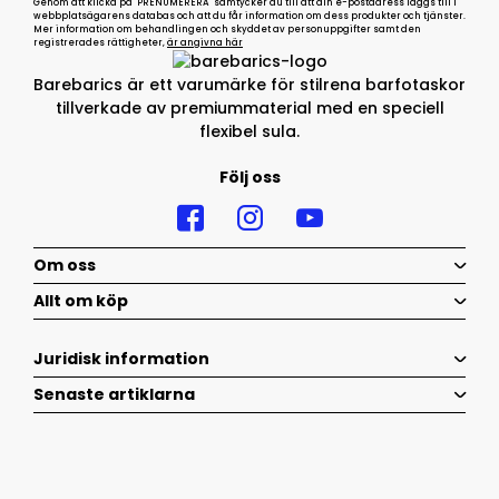
Genom att klicka på "PRENUMERERA" samtycker du till att din e-postadress läggs till i
webbplatsägarens databas och att du får information om dess produkter och tjänster.
Mer information om behandlingen och skyddet av personuppgifter samt den
registrerades rättigheter,
är angivna här
Barebarics är ett varumärke för stilrena barfotaskor
tillverkade av premiummaterial med en speciell
flexibel sula.
Följ oss
Om oss
Allt om köp
Juridisk information
Senaste artiklarna