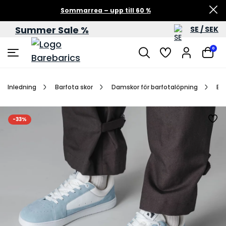
Sommarrea – upp till 60 %
Summer Sale %
SE / SEK
0
Inledning
Barfota skor
Damskor för barfotalöpning
Bar
-33%