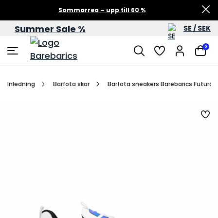
Sommarrea – upp till 60 %
Summer Sale %
SE / SEK
0
Inledning
Barfota skor
Barfota sneakers Barebarics Futura -