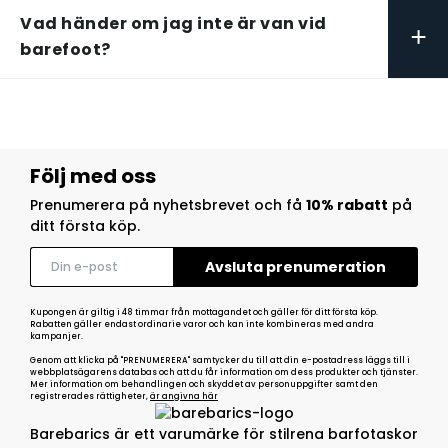
Vad händer om jag inte är van vid
+
barefoot?
Följ med oss
Prenumerera på nyhetsbrevet och få
10% rabatt
på
ditt första köp.
Kupongen är giltig i 48 timmar från mottagandet och gäller för ditt första köp.
Rabatten gäller endast ordinarie varor och kan inte kombineras med andra
kampanjer.
Genom att klicka på "PRENUMERERA" samtycker du till att din e-postadress läggs till i
webbplatsägarens databas och att du får information om dess produkter och tjänster.
Mer information om behandlingen och skyddet av personuppgifter samt den
registrerades rättigheter,
är angivna här
Barebarics är ett varumärke för stilrena barfotaskor