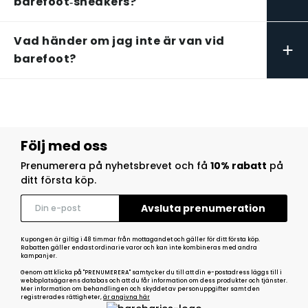
barefoot‑sneakers?
Vad händer om jag inte är van vid
+
barefoot?
Följ med oss
Prenumerera på nyhetsbrevet och få
10% rabatt
på
ditt första köp.
Kupongen är giltig i 48 timmar från mottagandet och gäller för ditt första köp.
Rabatten gäller endast ordinarie varor och kan inte kombineras med andra
kampanjer.
Genom att klicka på "PRENUMERERA" samtycker du till att din e-postadress läggs till i
webbplatsägarens databas och att du får information om dess produkter och tjänster.
Mer information om behandlingen och skyddet av personuppgifter samt den
registrerades rättigheter,
är angivna här