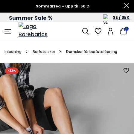
Sommarrea – upp till 60 %
Summer Sale %
SE / SEK
0
Inledning
Barfota skor
Damskor för barfotalöpning
-33%