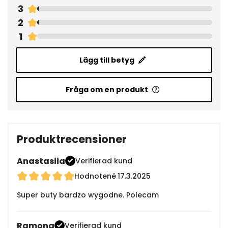
3
2
1
Lägg till betyg
Fråga om en produkt
Produktrecensioner
Anastasiia
Verifierad kund
Hodnotené
17.3.2025
Super buty bardzo wygodne. Polecam
Ramona
Verifierad kund