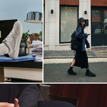
N° 05
CE
WEATHER
AFTER
DRAMA
→
→