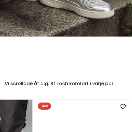
G FRESH
 staden. Alla blickar.
ÄCK ZING →
Vi scrollade åt dig. Stil och komfort i varje par.
-33%