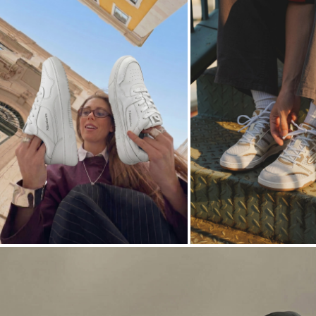
N° 01
N° 02
FIRST
ALL DAY
SWITCH
CITY
→
→