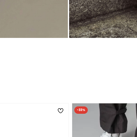
ZIN
 Svart på svart.
Silverglans. Hela
UPPT
-33%