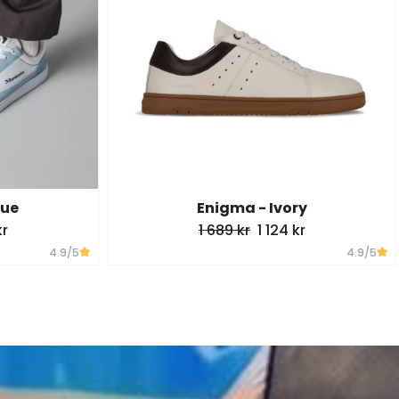
lue
Enigma - Ivory
kr
1 689 kr
1 124 kr
4.9
/5
4.9
/5