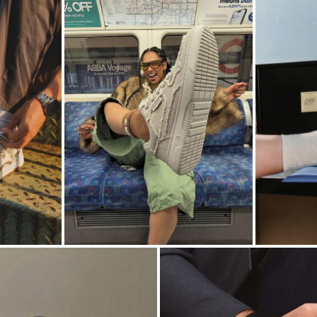
N° 03
N° 04
LOUD
OFFI
OUTFITS
TO-
→