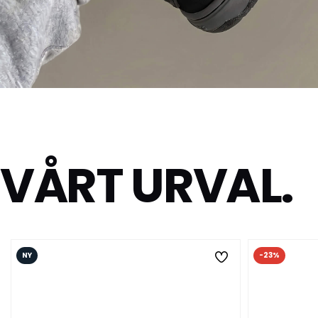
DROPSTA
Rötter på planen. Nätter på asfalten.
VÅRT URVAL.
UPPTÄCK DROPSTA →
NY
-23%