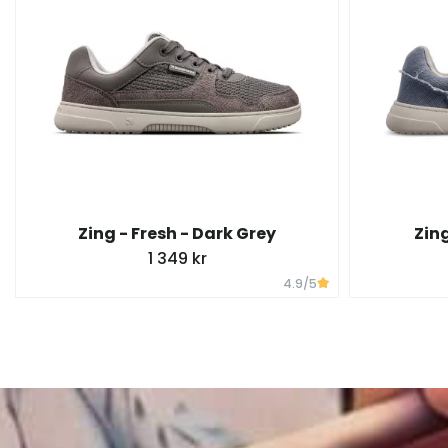
Zing - Fresh - Dark Grey
Zing
1 349 kr
4.9
/5