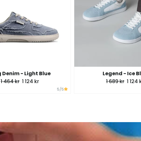
 Denim - Light Blue
Legend - Ice B
1 464 kr
1 124 kr
1 689 kr
1 124 
5
/5