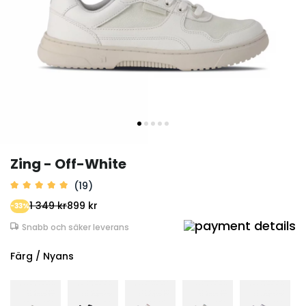
Zing - Off-White
(19)
1 349 kr
899 kr
-33%
Snabb och säker leverans
Färg / Nyans