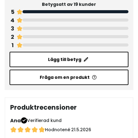
Betygsatt av 19 kunder
5
4
3
2
1
Lägg till betyg
Fråga om en produkt
Produktrecensioner
Ana
Verifierad kund
Hodnotené
21.5.2026