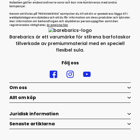
Rabatten gäller endast ordinarie varor och kan inte kombineras med andra
kampanjer.
Genom att klicka på "PRENUMERERA" samtycker du till att din e-postadress läggs till i
webbplatsägarens databas och att du får information om dess produkter och tjänster.
Mer information om behandlingen och skyddet av personuppgifter samt den
registrerades rättigheter,
är angivna här
Barebarics är ett varumärke för stilrena barfotaskor
tillverkade av premiummaterial med en speciell
flexibel sula.
Följ oss
Om oss
Allt om köp
Juridisk information
Senaste artiklarna