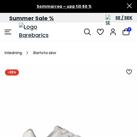
Sommarrea – upp till 60 %
Summer Sale %
SE / SEK
0
Inledning
Barfota skor
-33%