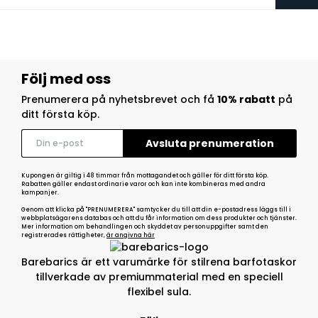
Följ med oss
Prenumerera på nyhetsbrevet och få
10% rabatt
på
ditt första köp.
Kupongen är giltig i 48 timmar från mottagandet och gäller för ditt första köp.
Rabatten gäller endast ordinarie varor och kan inte kombineras med andra
kampanjer.
Genom att klicka på "PRENUMERERA" samtycker du till att din e-postadress läggs till i
webbplatsägarens databas och att du får information om dess produkter och tjänster.
Mer information om behandlingen och skyddet av personuppgifter samt den
registrerades rättigheter,
är angivna här
Barebarics är ett varumärke för stilrena barfotaskor
tillverkade av premiummaterial med en speciell
flexibel sula.