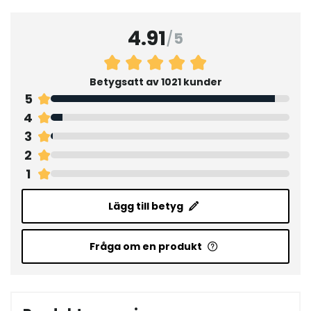
4.91
/
5
Betygsatt av 1021 kunder
5
4
3
2
1
Lägg till betyg
Fråga om en produkt