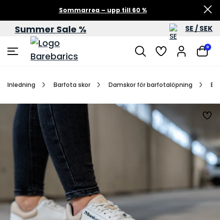
Sommarrea – upp till 60 %
Summer Sale %
SE / SEK
0
Inledning
Barfota skor
Damskor för barfotalöpning
Ba