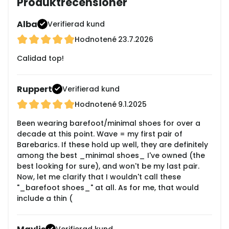
Produktrecensioner
Alba
Verifierad kund
Hodnotené
23.7.2026
Calidad top!
Ruppert
Verifierad kund
Hodnotené
9.1.2025
Been wearing barefoot/minimal shoes for over a
decade at this point. Wave = my first pair of
Barebarics. If these hold up well, they are definitely
among the best _minimal shoes_ I've owned (the
best looking for sure), and won't be my last pair.
Now, let me clarify that I wouldn't call these
"_barefoot shoes_" at all. As for me, that would
include a thin (
Verifierad kund