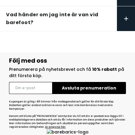
Vad händer om jag inte är van vid
+
barefoot?
Följ med oss
Prenumerera på nyhetsbrevet och få
10% rabatt
på
ditt första köp.
Kupongen är giltig i 48 timmar från mottagandet och gäller för ditt första köp.
Rabatten gäller endast ordinarie varor och kan inte kombineras med andra
kampanjer.
Genom att klicka på "PRENUMERERA" samtycker du till att din e-postadress läggs till i
webbplatsägarens databas och att du får information om dess produkter och tjänster.
Mer information om behandlingen och skyddet av personuppgifter samt den
registrerades rättigheter,
är angivna här