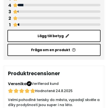
4
3
2
1
Lägg till betyg
Fråga om en produkt
Produktrecensioner
Veronika
Verifierad kund
Hodnotené
24.8.2025
Velmi pohodlné tenisky do města, vypadají skvěle a
díky prodyšnosti jsou super i na léto.