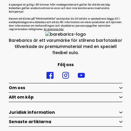
Kupongen är giltig i 48 timmar från mottagandet och gäller för ditt första köp.
Rabatten gäller endast ordinarie varor och kan inte kombineras med andra
kampanjer.
Genom att klicka på "PRENUMERERA" samtycker du till att din e-postadress läggs till i
webbplatsägarens databas och att du får information om dess produkter och tjänster.
Mer information om behandlingen och skyddet av personuppgifter samt den
registrerades rättigheter,
är angivna här
Barebarics är ett varumärke för stilrena barfotaskor
tillverkade av premiummaterial med en speciell
flexibel sula.
Följ oss
Om oss
Allt om köp
Juridisk information
Senaste artiklarna