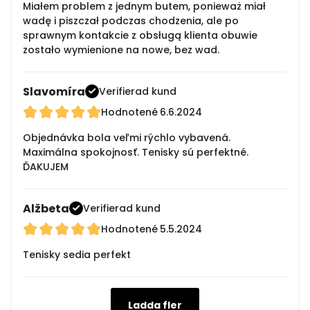
Miałem problem z jednym butem, ponieważ miał
wadę i piszczał podczas chodzenia, ale po
sprawnym kontakcie z obsługą klienta obuwie
zostało wymienione na nowe, bez wad.
Slavomíra
Verifierad kund
Hodnotené
6.6.2024
Objednávka bola veľmi rýchlo vybavená.
Maximálna spokojnosť. Tenisky sú perfektné.
ĎAKUJEM
Alžbeta
Verifierad kund
Hodnotené
5.5.2024
Tenisky sedia perfekt
Ladda fler