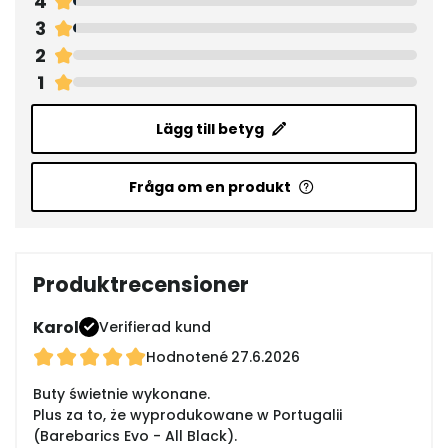
4
3
2
1
Lägg till betyg
Fråga om en produkt
Produktrecensioner
Karol
Verifierad kund
Hodnotené
27.6.2026
Buty świetnie wykonane.
Plus za to, że wyprodukowane w Portugalii
(Barebarics Evo - All Black).