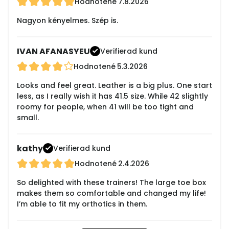
Hodnotené
7.8.2026
Nagyon kényelmes. Szép is.
IVAN AFANASYEU
Verifierad kund
Hodnotené
5.3.2026
Looks and feel great. Leather is a big plus. One start
less, as I really wish it has 41.5 size. While 42 slightly
roomy for people, when 41 will be too tight and
small.
kathy
Verifierad kund
Hodnotené
2.4.2026
So delighted with these trainers! The large toe box
makes them so comfortable and changed my life!
I’m able to fit my orthotics in them.