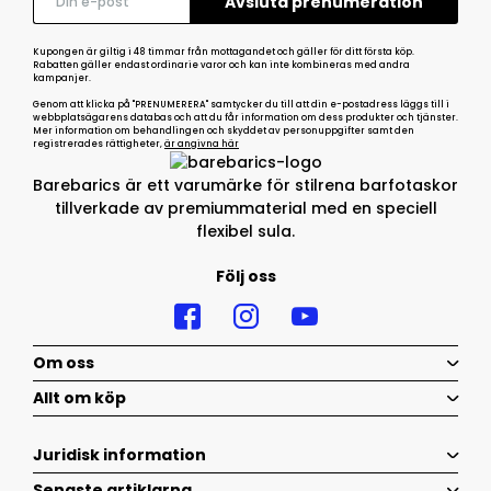
Kupongen är giltig i 48 timmar från mottagandet och gäller för ditt första köp.
Rabatten gäller endast ordinarie varor och kan inte kombineras med andra
kampanjer.
Genom att klicka på "PRENUMERERA" samtycker du till att din e-postadress läggs till i
webbplatsägarens databas och att du får information om dess produkter och tjänster.
Mer information om behandlingen och skyddet av personuppgifter samt den
registrerades rättigheter,
är angivna här
Barebarics är ett varumärke för stilrena barfotaskor
tillverkade av premiummaterial med en speciell
flexibel sula.
Följ oss
Om oss
Allt om köp
Juridisk information
Senaste artiklarna