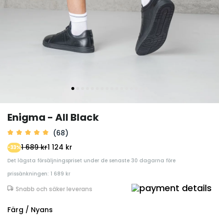
Enigma - All Black
(68)
1 689 kr
1 124 kr
-33%
Det lägsta försäljningspriset under de senaste 30 dagarna före
prissänkningen: 1 689 kr
Snabb och säker leverans
Färg / Nyans